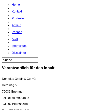
Home
Kontakt
Produkte
Ankauf
Partner
AGB
Impressum
Disclaimer
Verantwortlich für den Inhalt:
Demelas GmbH & Co.KG
Herdweg 5
75031 Eppingen
Tel.: 0170 /690 4885
Tel.: 07138/6904885